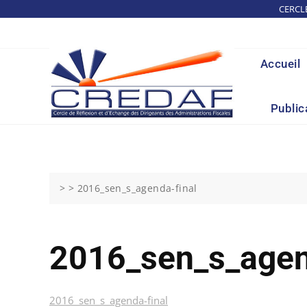
Skip
CERCL
to
content
Accueil
Public
> >
2016_sen_s_agenda-final
2016_sen_s_agen
2016_sen_s_agenda-final