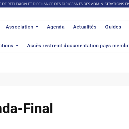
E DE RÉFLEXION ET D'ÉCHANGE DES DIRIGEANTS DES ADMINISTRATIONS FI
Association
Agenda
Actualités
Guides
ations
Accès restreint documentation pays memb
da-Final