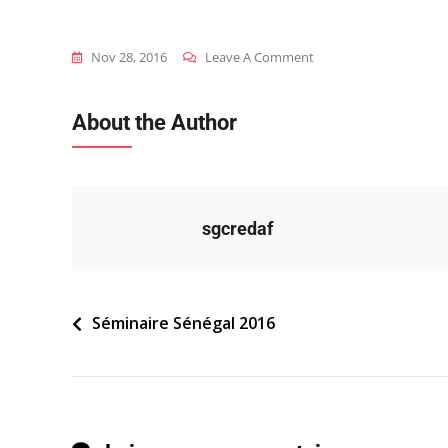
On
Nov 28, 2016
Leave A Comment
2016_sen_s_agenda-
Final
About the Author
sgcredaf
Navigation
Séminaire Sénégal 2016
de
l’article