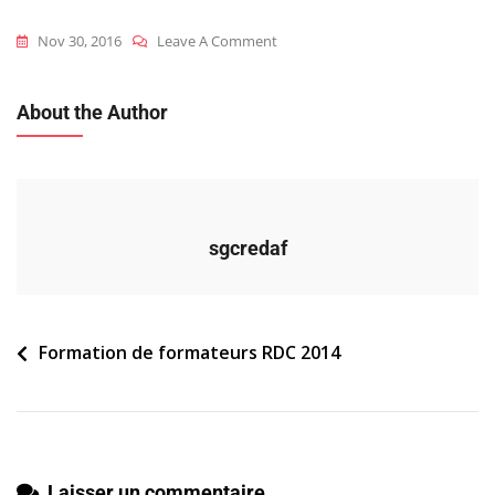
On
Nov 30, 2016
Leave A Comment
2014_rdc_ff_cas-
Pratique-
About the Author
N1_a1
sgcredaf
Navigation
Formation de formateurs RDC 2014
de
l’article
Laisser un commentaire