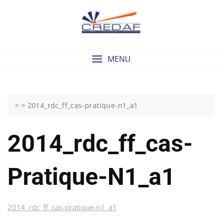
Skip
to
content
MENU
> >
2014_rdc_ff_cas-pratique-n1_a1
2014_rdc_ff_cas-
Pratique-N1_a1
2014_rdc_ff_cas-pratique-n1_a1