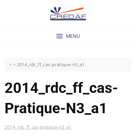
Skip
to
content
MENU
> >
2014_rdc_ff_cas-pratique-n3_a1
2014_rdc_ff_cas-
Pratique-N3_a1
2014_rdc_ff_cas-pratique-n3_a1