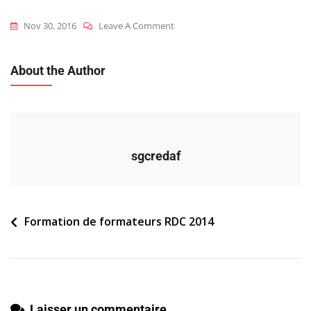
On
Nov 30, 2016
Leave A Comment
2014_rdc_ff_cas-
Pratique-
About the Author
N3_a1
sgcredaf
Navigation
Formation de formateurs RDC 2014
de
l’article
Laisser un commentaire