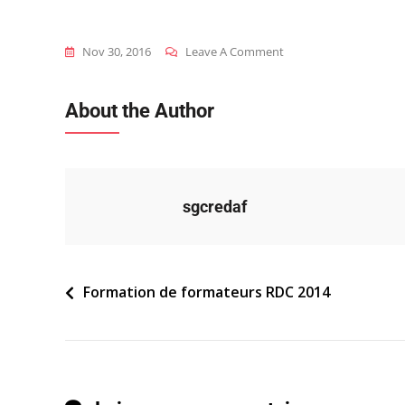
On
Nov 30, 2016
Leave A Comment
2014_rdc_ff_cas-
Pratique-
About the Author
N4_a1
sgcredaf
Navigation
Formation de formateurs RDC 2014
de
l’article