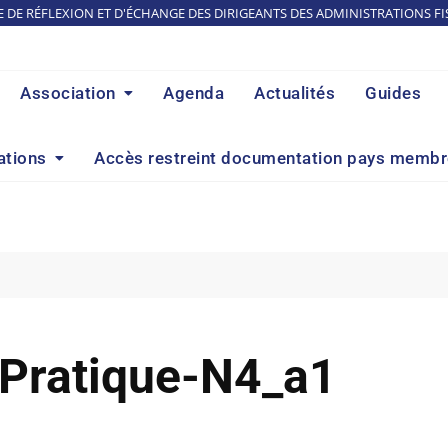
E DE RÉFLEXION ET D'ÉCHANGE DES DIRIGEANTS DES ADMINISTRATIONS FI
Association
Agenda
Actualités
Guides
ations
Accès restreint documentation pays memb
-Pratique-N4_a1