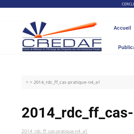
Skip
CERCL
to
content
Accueil
Public
> >
2014_rdc_ff_cas-pratique-n4_a1
2014_rdc_ff_cas
2014_rdc_ff_cas-pratique-n4_a1