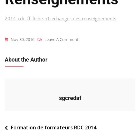
2014_rdc_ff_fiche-n1-echanger-des-renseignements
On
Nov 30, 2016
Leave A Comment
2014_rdc_ff_fiche-
N1-
About the Author
Echanger-
Des-
Renseignements
sgcredaf
Navigation
Formation de formateurs RDC 2014
de