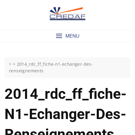
Skip
to
content
MENU
> >
2014_rdc_ff_fiche-n1-echanger-des-
renseignements
2014_rdc_ff_fiche-
N1-Echanger-Des-
Renseignements