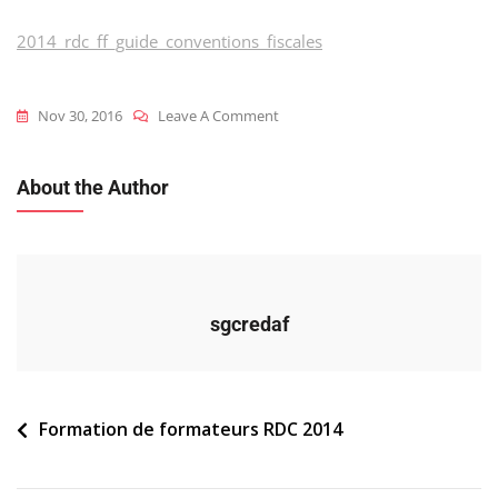
2014_rdc_ff_guide_conventions_fiscales
On
Nov 30, 2016
Leave A Comment
2014_rdc_ff_guide_conventions_f
About the Author
sgcredaf
Navigation
Formation de formateurs RDC 2014
de
l’article