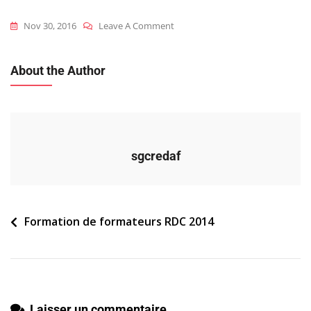
On
Nov 30, 2016
Leave A Comment
2014_rdc_ff_participants_atelier1
About the Author
sgcredaf
Navigation
Formation de formateurs RDC 2014
de
l’article
Laisser un commentaire