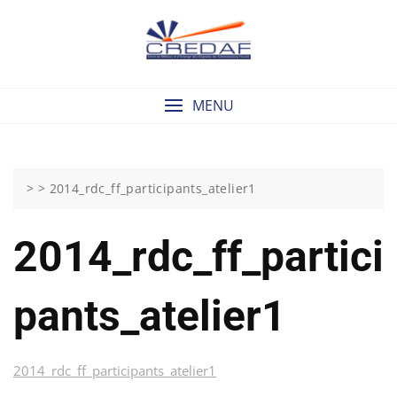
Skip
to
content
MENU
> >
2014_rdc_ff_participants_atelier1
2014_rdc_ff_partici
Pants_atelier1
2014_rdc_ff_participants_atelier1