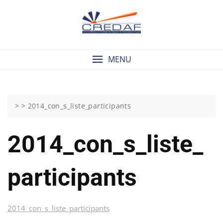
Skip
to
content
MENU
> >
2014_con_s_liste_participants
2014_con_s_liste_
Participants
2014_con_s_liste_participants