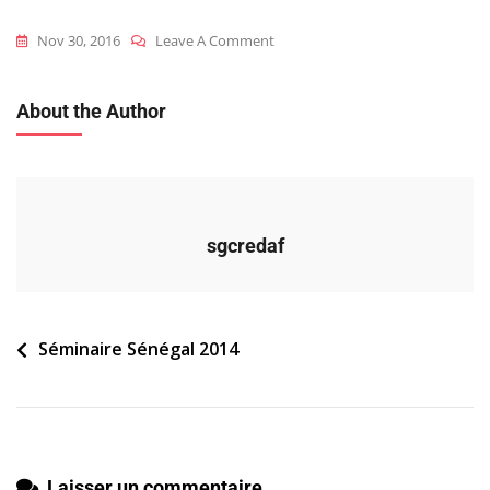
On
Nov 30, 2016
Leave A Comment
2014_sen_s_cr_commissions
About the Author
sgcredaf
Navigation
Séminaire Sénégal 2014
de
l’article
Laisser un commentaire