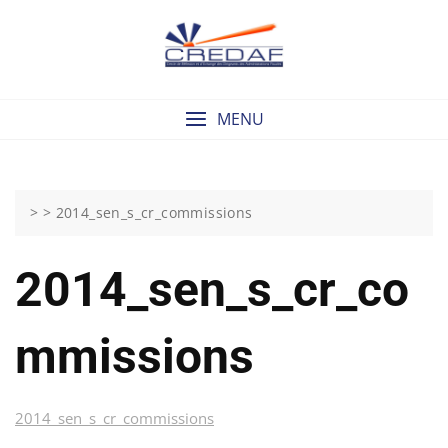
Skip
to
content
MENU
> >
2014_sen_s_cr_commissions
2014_sen_s_cr_co
Mmissions
2014_sen_s_cr_commissions