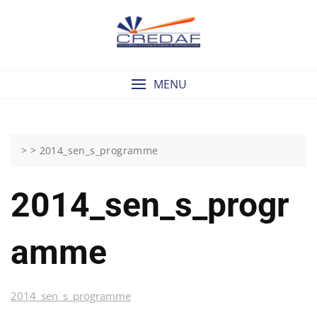
Skip
to
content
MENU
> >
2014_sen_s_programme
2014_sen_s_progr
Amme
2014_sen_s_programme