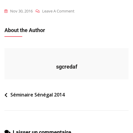
On
Nov 30, 2016
Leave A Comment
2014_sen_s_programme
About the Author
sgcredaf
Navigation
Séminaire Sénégal 2014
de
l’article
Laisser un commentaire