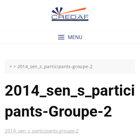
Skip
to
content
MENU
> >
2014_sen_s_participants-groupe-2
2014_sen_s_partici
Pants-Groupe-2
2014_sen_s_participants-groupe-2