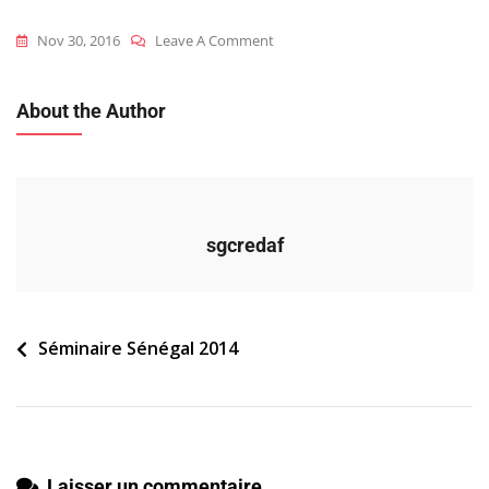
On
Nov 30, 2016
Leave A Comment
2014_sen_s_participants-
Groupe-
About the Author
2
sgcredaf
Navigation
Séminaire Sénégal 2014
de
l’article
Laisser un commentaire