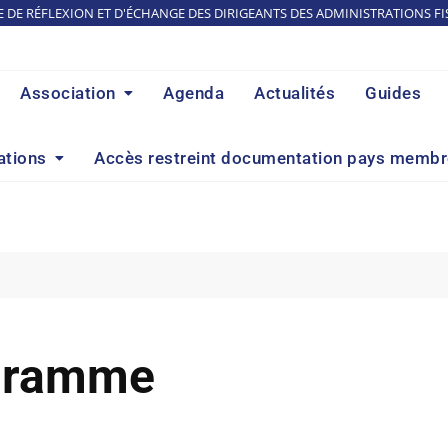
E DE RÉFLEXION ET D'ÉCHANGE DES DIRIGEANTS DES ADMINISTRATIONS FI
Association
Agenda
Actualités
Guides
ations
Accès restreint documentation pays memb
gramme