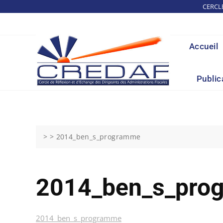
Skip
CERCL
to
content
Accueil
Public
> >
2014_ben_s_programme
2014_ben_s_pro
2014_ben_s_programme