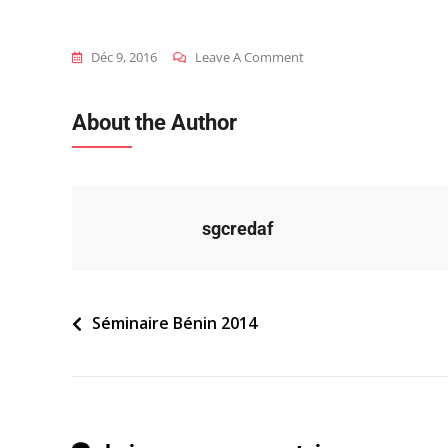
On
Déc 9, 2016
Leave A Comment
2014_ben_s_programm
About the Author
sgcredaf
Navigation
Séminaire Bénin 2014
de
l’article