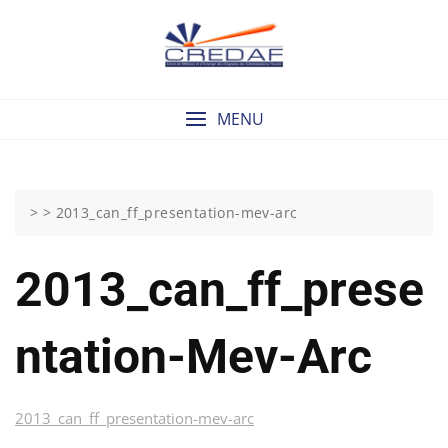
Skip
to
content
MENU
> >
2013_can_ff_presentation-mev-arc
2013_can_ff_prese
Ntation-Mev-Arc
2013_can_ff_presentation-mev-arc