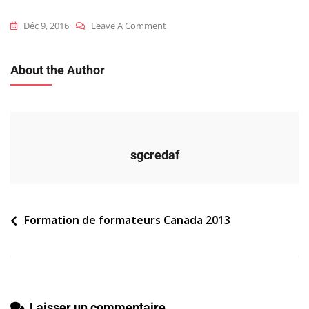
On
Déc 9, 2016
Leave A Comment
2013_can_ff_presentation-
Mev-
About the Author
Arc
sgcredaf
Navigation
Formation de formateurs Canada 2013
de
l’article
Laisser un commentaire