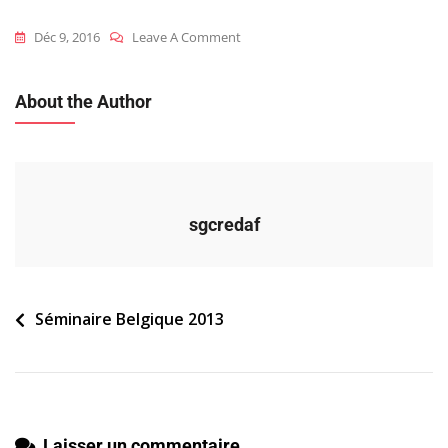
On
Déc 9, 2016
Leave A Comment
2013_bel_s_fil-
Conducteur
About the Author
sgcredaf
Navigation
Séminaire Belgique 2013
de
l’article
Laisser un commentaire