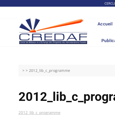
Skip
CERCL
to
content
Accueil
Public
> >
2012_lib_c_programme
2012_lib_c_pro
2012_lib_c_programme