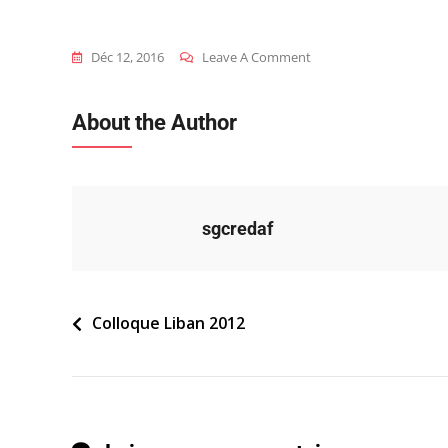
On
Déc 12, 2016
Leave A Comment
2012_lib_c_programme
About the Author
sgcredaf
Navigation
Colloque Liban 2012
de
l’article