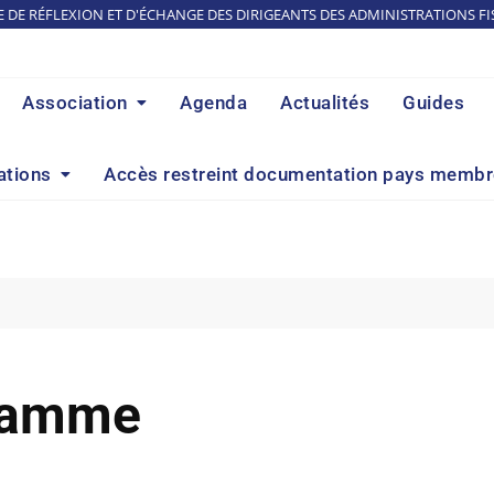
E DE RÉFLEXION ET D'ÉCHANGE DES DIRIGEANTS DES ADMINISTRATIONS FI
Association
Agenda
Actualités
Guides
ations
Accès restreint documentation pays memb
gramme