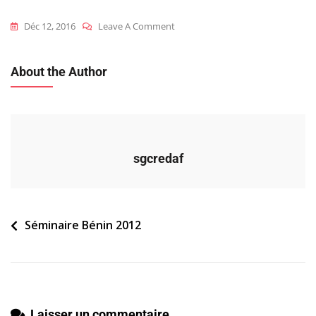
On
Déc 12, 2016
Leave A Comment
2012_ben_s_dialogue-
Synthese
About the Author
sgcredaf
Navigation
Séminaire Bénin 2012
de
l’article
Laisser un commentaire