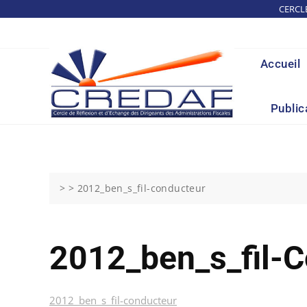
Skip
CERCL
to
content
Accueil
Public
> >
2012_ben_s_fil-conducteur
2012_ben_s_fil-
2012_ben_s_fil-conducteur