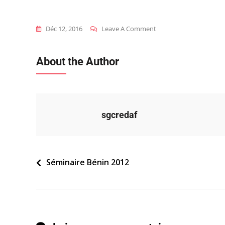
On
Déc 12, 2016
Leave A Comment
2012_ben_s_fil-
Conducteur
About the Author
sgcredaf
Navigation
Séminaire Bénin 2012
de
l’article