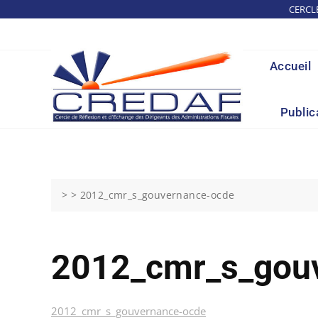
Skip
CERCL
to
content
Accueil
Public
> >
2012_cmr_s_gouvernance-ocde
2012_cmr_s_gou
2012_cmr_s_gouvernance-ocde