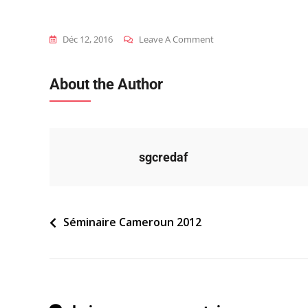
On
Déc 12, 2016
Leave A Comment
2012_cmr_s_gouvernan
Ocde
About the Author
sgcredaf
Navigation
Séminaire Cameroun 2012
de
l’article