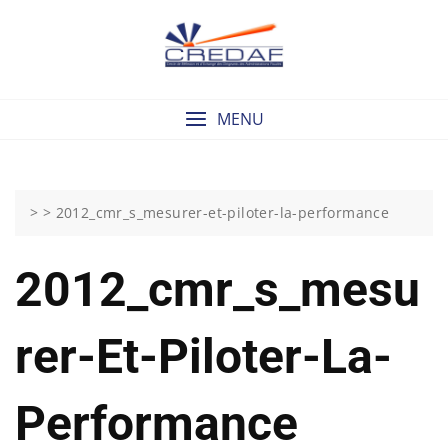
Skip
to
content
MENU
> >
2012_cmr_s_mesurer-et-piloter-la-performance
2012_cmr_s_mesu
Rer-Et-Piloter-La-
Performance