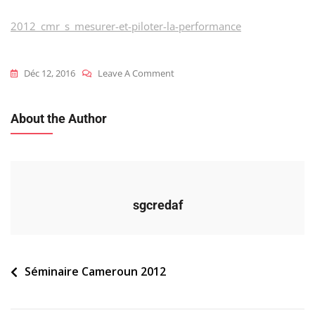
2012_cmr_s_mesurer-et-piloter-la-performance
On
Déc 12, 2016
Leave A Comment
2012_cmr_s_mesurer-
Et-
About the Author
Piloter-
La-
Performance
sgcredaf
Navigation
Séminaire Cameroun 2012
de
l’article