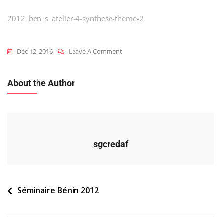
2012_ben_s_atelier-4-synthese-theme-2
On
Déc 12, 2016
Leave A Comment
2012_ben_s_atelier-
4-
About the Author
Synthese-
Theme-
2
sgcredaf
Navigation
Séminaire Bénin 2012
de
l’article