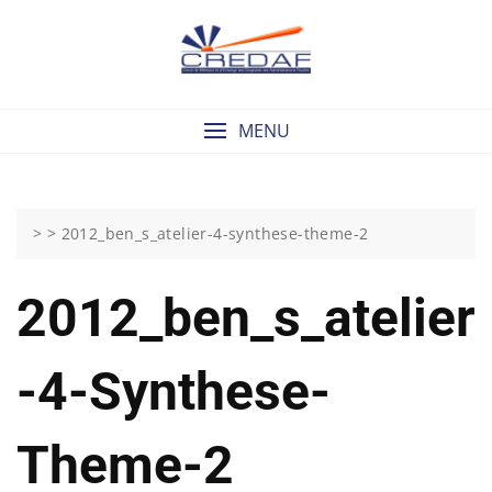
Skip
to
content
MENU
> >
2012_ben_s_atelier-4-synthese-theme-2
2012_ben_s_atelier
-4-Synthese-
Theme-2