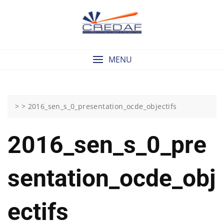
Skip
to
content
MENU
> >
2016_sen_s_0_presentation_ocde_objectifs
2016_sen_s_0_pre
Sentation_ocde_obj
Ectifs