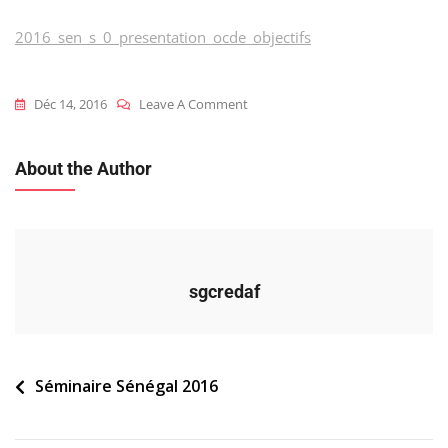
2016_sen_s_0_presentation_ocde_objectifs
On
Déc 14, 2016
Leave A Comment
2016_sen_s_0_presentation_ocde_
About the Author
sgcredaf
Navigation
Séminaire Sénégal 2016
de
l’article