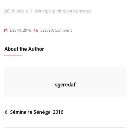
2016_sen_s_1_principe_pleine-concurrence
On
Déc 14, 2016
Leave A Comment
2016_sen_s_1_principe_pleine-
Concurrence
About the Author
sgcredaf
Navigation
Séminaire Sénégal 2016
de
l’article