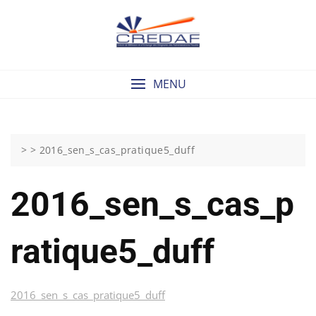
Skip
to
content
MENU
> >
2016_sen_s_cas_pratique5_duff
2016_sen_s_cas_p
Ratique5_duff
2016_sen_s_cas_pratique5_duff