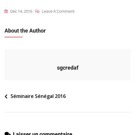
On
Déc 14, 2016
Leave A Comment
2016_sen_s_cas_pratique5_duff
About the Author
sgcredaf
Navigation
Séminaire Sénégal 2016
de
l’article
Laisser un commentaire