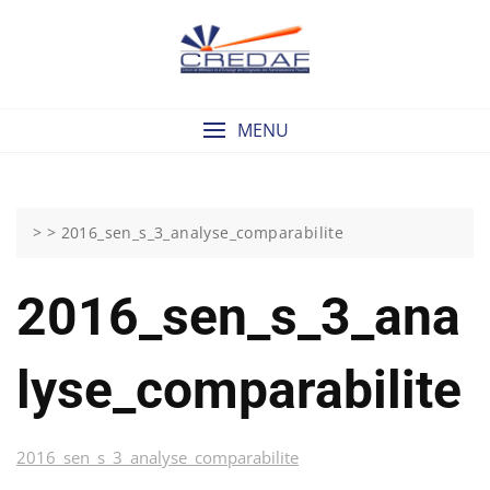
Skip
to
content
MENU
> >
2016_sen_s_3_analyse_comparabilite
2016_sen_s_3_ana
Lyse_comparabilite
2016_sen_s_3_analyse_comparabilite