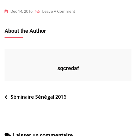
On
Déc 14, 2016
Leave A Comment
2016_sen_s_3_analyse_comparabil
About the Author
sgcredaf
Navigation
Séminaire Sénégal 2016
de
l’article
Laisser un commentaire