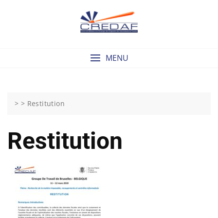
Skip
to
content
MENU
> >
Restitution
Restitution