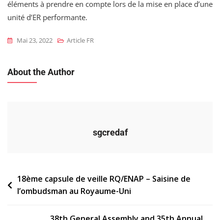
éléments à prendre en compte lors de la mise en place d’une
unité d’ER performante.
Mai 23, 2022
Article FR
About the Author
sgcredaf
Navigation
18ème capsule de veille RQ/ENAP – Saisine de
l’ombudsman au Royaume-Uni
de
l’article
38th General Assembly and 35th Annual