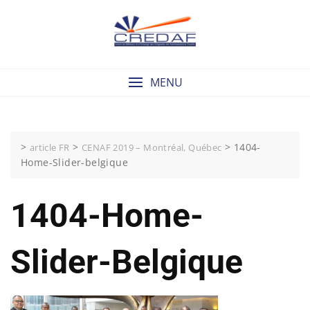
Skip
to
content
MENU
>
>
>
1404-
article FR
CENAF 2019 – Montréal, Québec
Home-Slider-belgique
1404-Home-
Slider-Belgique