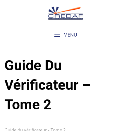
Skip
to
content
MENU
Guide Du
Vérificateur –
Tome 2
Guide du vérificateur - Tome 2