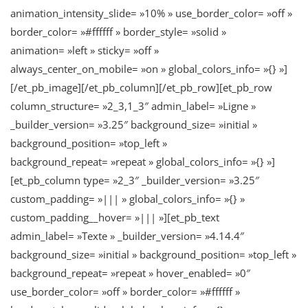
animation_intensity_slide= »10% » use_border_color= »off »
border_color= »#ffffff » border_style= »solid »
animation= »left » sticky= »off »
always_center_on_mobile= »on » global_colors_info= »{} »]
[/et_pb_image][/et_pb_column][/et_pb_row][et_pb_row
column_structure= »2_3,1_3″ admin_label= »Ligne »
_builder_version= »3.25″ background_size= »initial »
background_position= »top_left »
background_repeat= »repeat » global_colors_info= »{} »]
[et_pb_column type= »2_3″ _builder_version= »3.25″
custom_padding= »||| » global_colors_info= »{} »
custom_padding__hover= »||| »][et_pb_text
admin_label= »Texte » _builder_version= »4.14.4″
background_size= »initial » background_position= »top_left »
background_repeat= »repeat » hover_enabled= »0″
use_border_color= »off » border_color= »#ffffff »