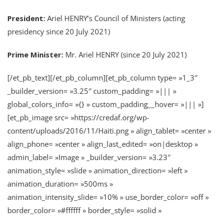
President:
Ariel HENRY’s Council of Ministers (acting
presidency since 20 July 2021)​
Prime Minister:
Mr. Ariel HENRY (since 20 July 2021)
[/et_pb_text][/et_pb_column][et_pb_column type= »1_3″
_builder_version= »3.25″ custom_padding= »||| »
global_colors_info= »{} » custom_padding__hover= »||| »]
[et_pb_image src= »https://credaf.org/wp-
content/uploads/2016/11/Haiti.png » align_tablet= »center »
align_phone= »center » align_last_edited= »on|desktop »
admin_label= »Image » _builder_version= »3.23″
animation_style= »slide » animation_direction= »left »
animation_duration= »500ms »
animation_intensity_slide= »10% » use_border_color= »off »
border_color= »#ffffff » border_style= »solid »