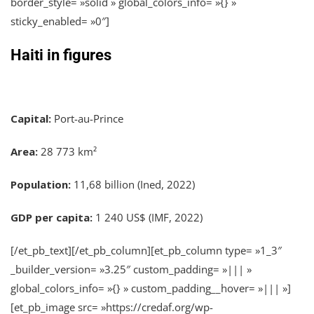
border_style= »solid » global_colors_info= »{} »
sticky_enabled= »0″]
Haiti in figures
Capital:
Port-au-Prince
Area:
28 773 km²
Population:
11,68 billion (Ined, 2022)​
GDP per capita:
1 240 US$ (IMF, 2022)
[/et_pb_text][/et_pb_column][et_pb_column type= »1_3″
_builder_version= »3.25″ custom_padding= »||| »
global_colors_info= »{} » custom_padding__hover= »||| »]
[et_pb_image src= »https://credaf.org/wp-