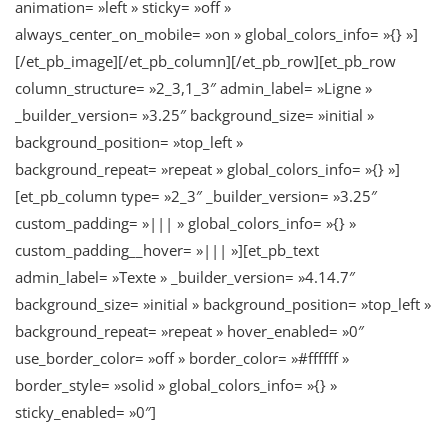
animation= »left » sticky= »off »
always_center_on_mobile= »on » global_colors_info= »{} »]
[/et_pb_image][/et_pb_column][/et_pb_row][et_pb_row
column_structure= »2_3,1_3″ admin_label= »Ligne »
_builder_version= »3.25″ background_size= »initial »
background_position= »top_left »
background_repeat= »repeat » global_colors_info= »{} »]
[et_pb_column type= »2_3″ _builder_version= »3.25″
custom_padding= »||| » global_colors_info= »{} »
custom_padding__hover= »||| »][et_pb_text
admin_label= »Texte » _builder_version= »4.14.7″
background_size= »initial » background_position= »top_left »
background_repeat= »repeat » hover_enabled= »0″
use_border_color= »off » border_color= »#ffffff »
border_style= »solid » global_colors_info= »{} »
sticky_enabled= »0″]