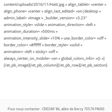
content/uploads/2016/11/Haiti.jpg » align_tablet= »center »
align_phone= »center » align_last_edited= »on|desktop »
admin_label= »Image » _builder_version= »3.23″
animation_style= »slide » animation_direction= »left »
animation_duration= »500ms »
animation_intensity_slide= »10% » use_border_color= »off »
border_color= »#ffffff » border_style= »solid »
animation= »left » sticky= »off »
always_center_on_mobile= »on » global_colors_info= »{} »]
[/et_pb_image][/et_pb_column][/et_pb_row][/et_pb_section]
Pour nous contacter : CREDAF 86, allée de Bercy 75574 PARIS