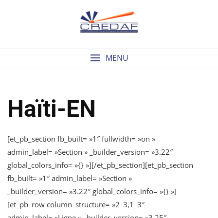
Skip
to
content
MENU
Haïti-EN
[et_pb_section fb_built= »1″ fullwidth= »on »
admin_label= »Section » _builder_version= »3.22″
global_colors_info= »{} »][/et_pb_section][et_pb_section
fb_built= »1″ admin_label= »Section »
_builder_version= »3.22″ global_colors_info= »{} »]
[et_pb_row column_structure= »2_3,1_3″
admin_label= »Ligne » _builder_version= »3.25″