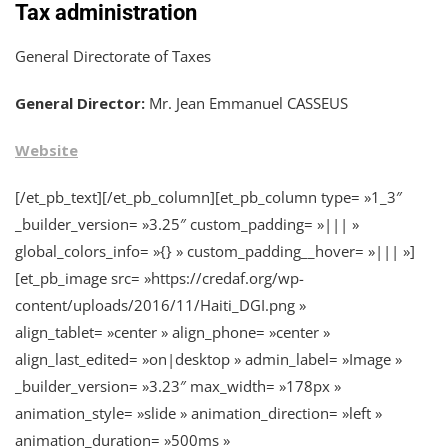
Tax administration
General Directorate of Taxes
General Director:
Mr. Jean Emmanuel CASSEUS
Website
[/et_pb_text][/et_pb_column][et_pb_column type= »1_3″
_builder_version= »3.25″ custom_padding= »||| »
global_colors_info= »{} » custom_padding__hover= »||| »]
[et_pb_image src= »https://credaf.org/wp-
content/uploads/2016/11/Haiti_DGI.png »
align_tablet= »center » align_phone= »center »
align_last_edited= »on|desktop » admin_label= »Image »
_builder_version= »3.23″ max_width= »178px »
animation_style= »slide » animation_direction= »left »
animation_duration= »500ms »