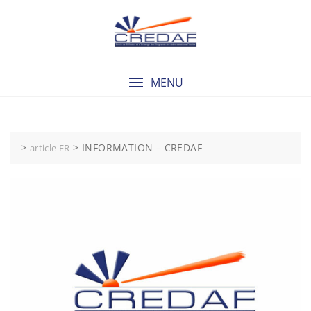
Skip
to
content
MENU
>
>
INFORMATION – CREDAF
article FR