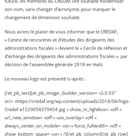
future, les membres du CREDAF ont souhaité moderniser
son nom, sans changer d’acronyme, pour marquer le
changement de dimension souhaité.
Nous avons le plaisir de vous informer que le CREDAF,
« Centre de rencontres et d’études des dirigeants des
administrations fiscales » devient le « Cercle de réflexion et
d’échange des dirigeants des administrations fiscales », par
décision de l’assemblée générale 2018 en Haïti.
Le nouveau logo est présenté ci-après :
[/et_pb_text][et_pb_image _builder_version= »3.0.93″
src= »https://credaf.org/wp-content/uploads/2018/06/logo-
Credaf-e1529058379454.jpg » show_in_lightbox= »off »
url_new_window= »off » use_overlay= »off »
always_center_on_mobile= »on » force_fullwidth= »off »
show_bottom_space= »on » /][/et_pb_column][/et_pb_row]