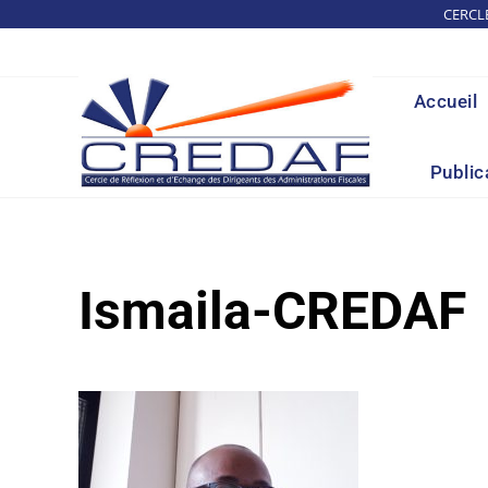
Skip
CERCL
to
content
Accueil
Public
Ismaila-CREDAF