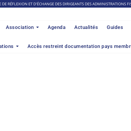
E DE RÉFLEXION ET D'ÉCHANGE DES DIRIGEANTS DES ADMINISTRATIONS FI
Association
Agenda
Actualités
Guides
ations
Accès restreint documentation pays memb