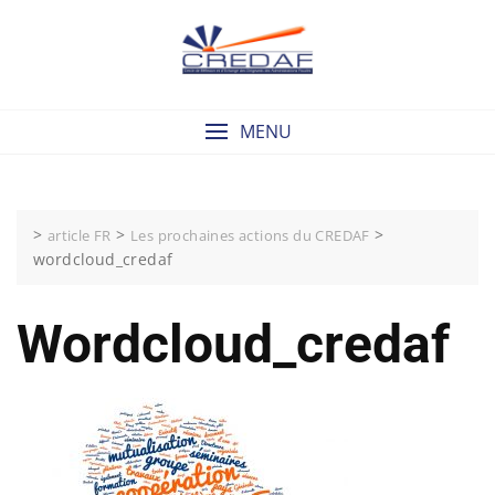
Skip
to
content
MENU
>
>
>
article FR
Les prochaines actions du CREDAF
wordcloud_credaf
Wordcloud_credaf