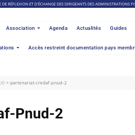
E DE RÉFLEXION ET D'ÉCHANGE DES DIRIGEANTS DES ADMINISTRATIONS FI
Association
Agenda
Actualités
Guides
ations
Accès restreint documentation pays memb
NUD
>
partenariat-credaf-pnud-2
af-Pnud-2