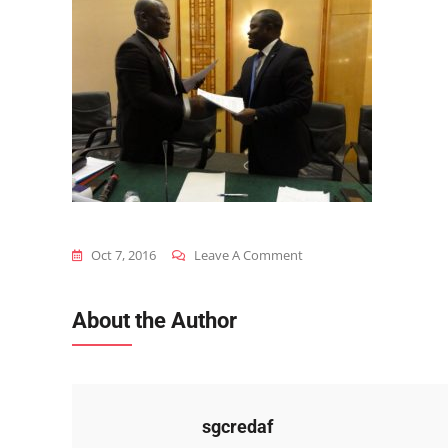
On
Oct 7, 2016
Leave A Comment
Partenariat-
Credaf-
About the Author
Pnud-
2
sgcredaf