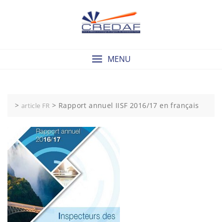
Skip
to
content
MENU
>
>
Rapport annuel IISF 2016/17 en français
article FR