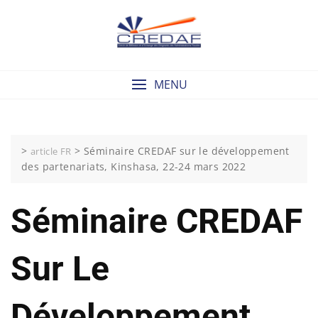
Skip
to
content
MENU
>
>
Séminaire CREDAF sur le développement
article FR
des partenariats, Kinshasa, 22-24 mars 2022
Séminaire CREDAF
Sur Le
Développement