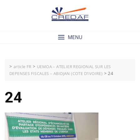
Skip
to
content
MENU
>
>
article FR
UEMOA – ATELIER REGIONAL SUR LES
>
24
DEPENSES FISCALES – ABIDJAN (COTE D’IVOIRE)
24