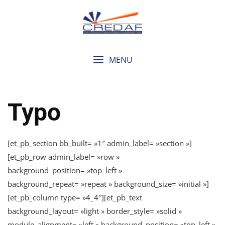
Skip
to
content
MENU
Typo
[et_pb_section bb_built= »1″ admin_label= »section »]
[et_pb_row admin_label= »row »
background_position= »top_left »
background_repeat= »repeat » background_size= »initial »]
[et_pb_column type= »4_4″][et_pb_text
background_layout= »light » border_style= »solid »
module_alignment= »left » background_position= »top_left »