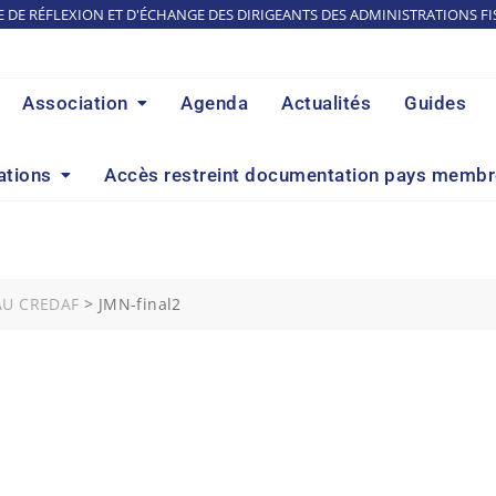
E DE RÉFLEXION ET D'ÉCHANGE DES DIRIGEANTS DES ADMINISTRATIONS FI
Association
Agenda
Actualités
Guides
ations
Accès restreint documentation pays memb
AU CREDAF
>
JMN-final2