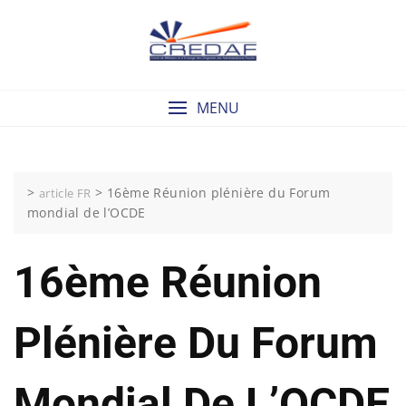
Skip
to
content
MENU
>
>
16ème Réunion plénière du Forum
article FR
mondial de l’OCDE
16ème Réunion
Plénière Du Forum
Mondial De L’OCDE