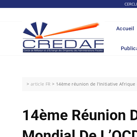
Skip
CERCL
to
content
Accueil
Public
>
article FR
>
14ème réunion de l’Initiative Afriqu
14ème Réunion De
Mondial De L’OC