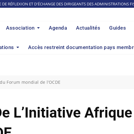
E DE RÉFLEXION ET D'ÉCHANGE DES DIRIGEANTS DES ADMINISTRATIONS FI
Association
Agenda
Actualités
Guides
ations
Accès restreint documentation pays memb
e du Forum mondial de l’OCDE
 L’Initiative Afriqu
DE