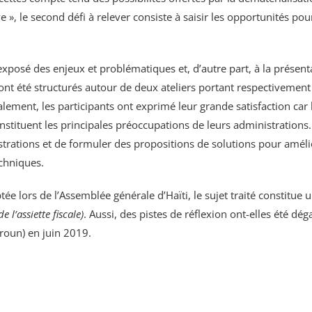
e », le second défi à relever consiste à saisir les opportunités po
exposé des enjeux et problématiques et, d’autre part, à la présen
ont été structurés autour de deux ateliers portant respectiveme
lement, les participants ont exprimé leur grande satisfaction car l
stituent les principales préoccupations de leurs administrations. 
strations et de formuler des propositions de solutions pour amélior
chniques.
 lors de l’Assemblée générale d’Haïti, le sujet traité constitue
e l’assiette fiscale)
. Aussi, des pistes de réflexion ont-elles été d
roun) en juin 2019.