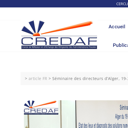
Skip
CERCL
to
content
Accueil
Public
>
article FR
>
Séminaire des directeurs d’Alger, 1