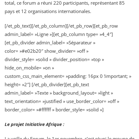
total, ce forum a réuni 220 participants, représentant 85
pays et 12 organisations internationales.
[/et_pb_text][/et_pb_column][/et_pb_row][et_pb_row
admin_label= »Ligne »][et_pb_column type= »4_4″]
[et_pb_divider admin_label= »Séparateur »
color= »#e02b20″ show_divider= »off »
divider_style= »solid » divider_position= »top »
hide_on_mobile= »on »
custom_css_main_element= »padding: 16px 0 !important; »
height= »2″] [/et_pb_divider][et_pb_text
admin_label= »Texte » background_layout= »light »
text_orientation= »justified » use_border_color= »off »
border_color= »#ffffff » border_style= »solid »]
Le projet Initiative Afrique :
La veille du Forum, le 1er novembre, s’est réuni le groupe de