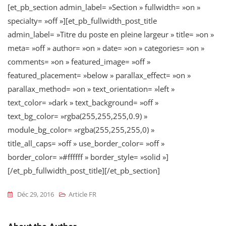
[et_pb_section admin_label= »Section » fullwidth= »on »
specialty= »off »][et_pb_fullwidth_post_title
admin_label= »Titre du poste en pleine largeur » title= »on »
meta= »off » author= »on » date= »on » categories= »on »
comments= »on » featured_image= »off »
featured_placement= »below » parallax_effect= »on »
parallax_method= »on » text_orientation= »left »
text_color= »dark » text_background= »off »
text_bg_color= »rgba(255,255,255,0.9) »
module_bg_color= »rgba(255,255,255,0) »
title_all_caps= »off » use_border_color= »off »
border_color= »#ffffff » border_style= »solid »]
[/et_pb_fullwidth_post_title][/et_pb_section]
Déc 29, 2016
Article FR