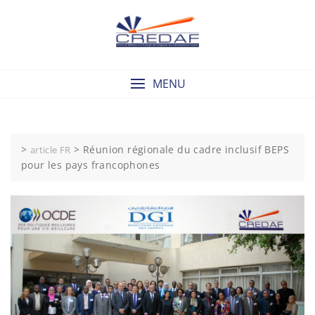
Skip
to
content
MENU
>
>
Réunion régionale du cadre inclusif BEPS
article FR
pour les pays francophones