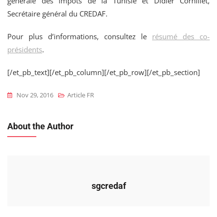
générale des impôts de la Tunisie et Didier Cornillet,
Secrétaire général du CREDAF.
Pour plus d’informations, consultez le
résumé des co-
présidents
.
[/et_pb_text][/et_pb_column][/et_pb_row][/et_pb_section]
Nov 29, 2016
Article FR
About the Author
sgcredaf