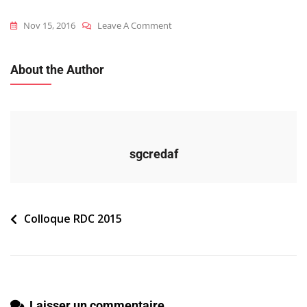
On
Nov 15, 2016
Leave A Comment
2015_RDC_C_Programme
(vf)
About the Author
sgcredaf
Navigation
Colloque RDC 2015
de
l’article
Laisser un commentaire