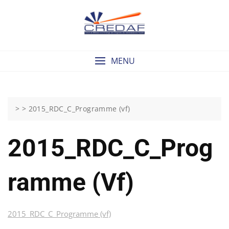
Skip
to
content
MENU
> >
2015_RDC_C_Programme (vf)
2015_RDC_C_Prog
Ramme (vf)
2015_RDC_C_Programme (vf)