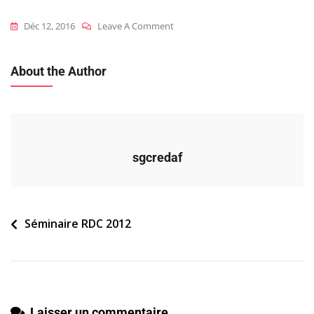
On
Déc 12, 2016
Leave A Comment
2012_rdc_c_dialogue-
Synthese
About the Author
sgcredaf
Navigation
Séminaire RDC 2012
de
l’article
Laisser un commentaire