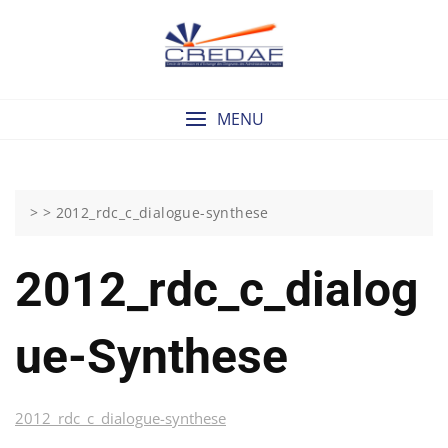
Skip
to
content
MENU
> >
2012_rdc_c_dialogue-synthese
2012_rdc_c_dialog
Ue-Synthese
2012_rdc_c_dialogue-synthese