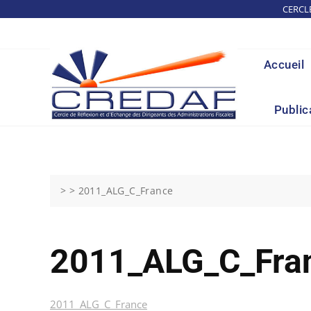
Skip
CERCL
to
content
Accueil
Public
> >
2011_ALG_C_France
2011_ALG_C_Fra
2011_ALG_C_France