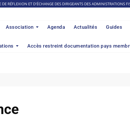
E DE RÉFLEXION ET D'ÉCHANGE DES DIRIGEANTS DES ADMINISTRATIONS FI
Association
Agenda
Actualités
Guides
ations
Accès restreint documentation pays memb
nce