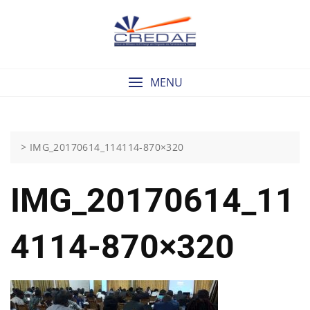
Skip
to
content
MENU
>
IMG_20170614_114114-870×320
IMG_20170614_11
4114-870×320