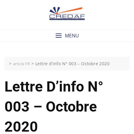
Skip
to
content
MENU
>
>
Lettre d’info N° 003 – Octobre 2020
article FR
Lettre D’info N°
003 – Octobre
2020