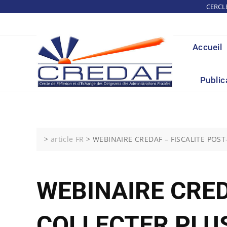
Skip
CERCL
to
content
Accueil
Public
>
article FR
>
WEBINAIRE CREDAF – FISCALITE POST
WEBINAIRE CRED
COLLECTER PLUS