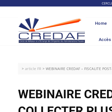
Skip
CERCL
to
content
Home
Accès 
>
article FR
>
WEBINAIRE CREDAF – FISCALITE POST
WEBINAIRE CRED
COLLECTER PLUS